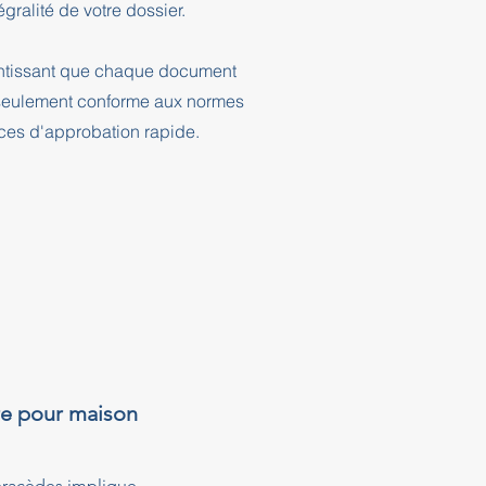
ralité de votre dossier.
rantissant que chaque document
n seulement conforme aux normes
nces d'approbation rapide.
re pour maison
éracèdes implique