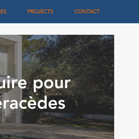
CES
PROJECTS
CONTACT
uire pour
éracèdes