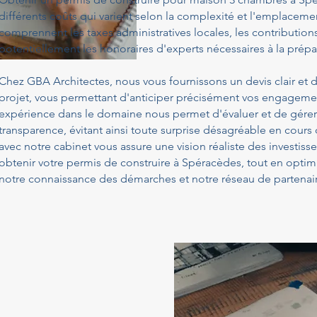
différents coûts qui varient selon la complexité et l'emplacemen
comprennent les taxes administratives locales, les contribution
potentiellement les honoraires d'experts nécessaires à la prépa
Chez GBA Architectes, nous vous fournissons un devis clair et d
projet, vous permettant d'anticiper précisément vos engagemen
expérience dans le domaine nous permet d'évaluer et de gérer
transparence, évitant ainsi toute surprise désagréable en cours
avec notre cabinet vous assure une vision réaliste des investis
obtenir votre permis de construire à Spéracèdes, tout en optim
notre connaissance des démarches et notre réseau de partenair