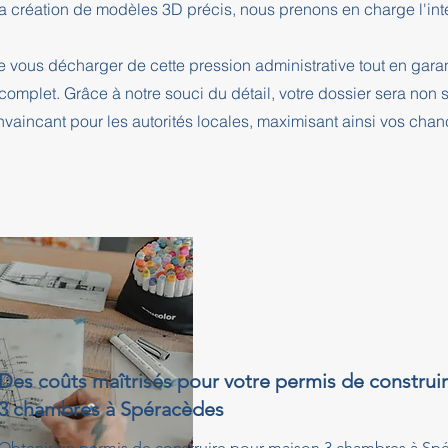
a création de modèles 3D précis, nous prenons en charge l'intég
e vous décharger de cette pression administrative tout en ga
complet. Grâce à notre souci du détail, votre dossier sera no
nvaincant pour les autorités locales, maximisant ainsi vos cha
Des coûts maîtrisés pour votre permis de construi
3 chambres à Spéracèdes
Obtenir un permis de construire pour maison 3 chambres à Sp