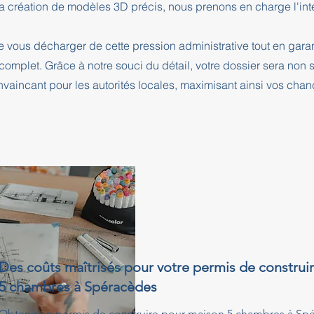
a création de modèles 3D précis, nous prenons en charge l'intég
e vous décharger de cette pression administrative tout en ga
complet. Grâce à notre souci du détail, votre dossier sera no
nvaincant pour les autorités locales, maximisant ainsi vos cha
Des coûts maîtrisés pour votre permis de construi
5 chambres à Spéracèdes
Obtenir un permis de construire pour maison 5 chambres à Sp