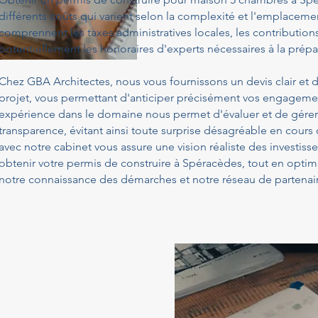
différents coûts qui varient selon la complexité et l'emplacemen
comprennent les taxes administratives locales, les contribution
potentiellement les honoraires d'experts nécessaires à la prépa
Chez GBA Architectes, nous vous fournissons un devis clair et d
projet, vous permettant d'anticiper précisément vos engagemen
expérience dans le domaine nous permet d'évaluer et de gérer
transparence, évitant ainsi toute surprise désagréable en cours
avec notre cabinet vous assure une vision réaliste des investis
obtenir votre permis de construire à Spéracèdes, tout en optim
notre connaissance des démarches et notre réseau de partenair