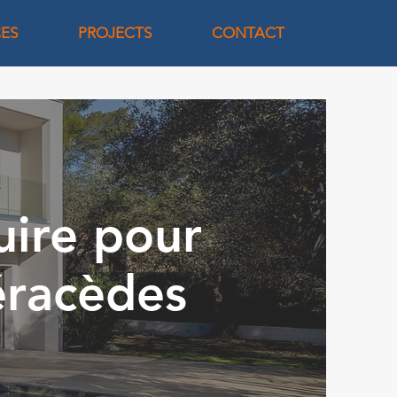
CES
PROJECTS
CONTACT
uire pour
éracèdes