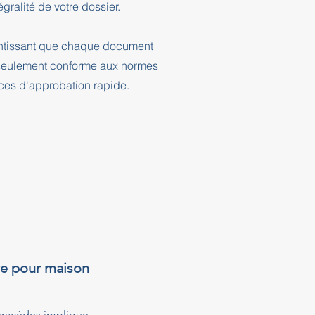
ralité de votre dossier.
rantissant que chaque document
n seulement conforme aux normes
nces d'approbation rapide.
re pour maison
éracèdes implique