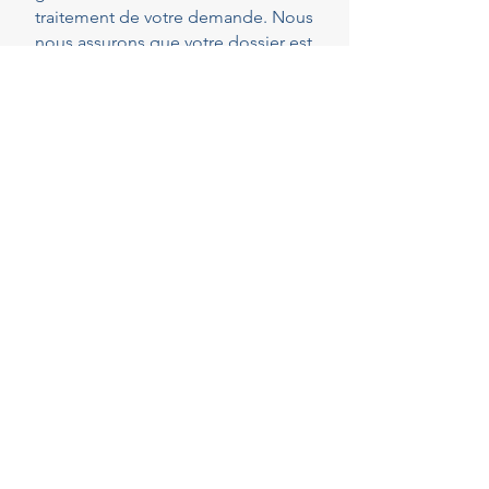
traitement de votre demande. Nous
nous assurons que votre dossier est
parfaitement complet et conforme
dès le dépôt, réduisant ainsi les
risques de demandes de pièces
complémentaires qui peuvent
rallonger les délais.
40
Years of experience