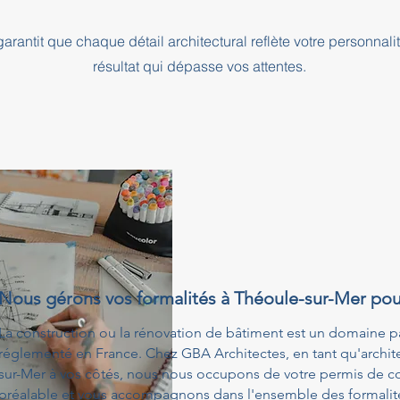
rantit que chaque détail architectural reflète votre personnali
résultat qui dépasse vos attentes.
Nous gérons vos formalités à Théoule-sur-Mer pou
La construction ou la rénovation de bâtiment est un domaine p
réglementé en France. Chez GBA Architectes, en tant qu'archite
sur-Mer à vos côtés, nous nous occupons de votre permis de co
préalable et vous accompagnons dans l'ensemble des formalités 