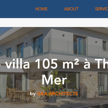
HOME
ABOUT
SERVI
 villa 105 m² à T
Mer
by
GBA ARCHITECTS