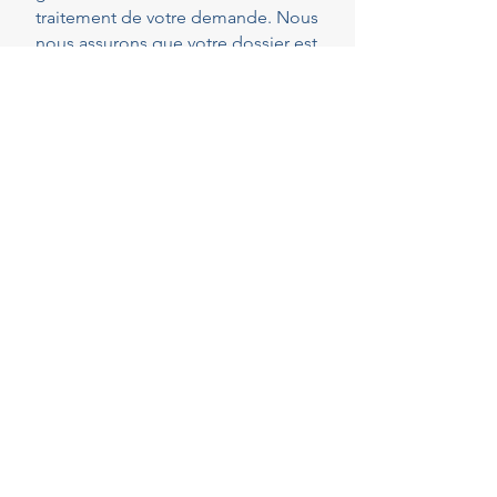
traitement de votre demande. Nous
nous assurons que votre dossier est
parfaitement complet et conforme
dès le dépôt, réduisant ainsi les
risques de demandes de pièces
complémentaires qui peuvent
rallonger les délais.
40
Years of experience