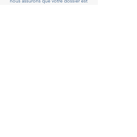
nous assurons que votre dossier est
parfaitement complet et conforme
dès le dépôt, réduisant ainsi les
risques de demandes de pièces
complémentaires qui peuvent
rallonger les délais.
40
Years of experience
+300