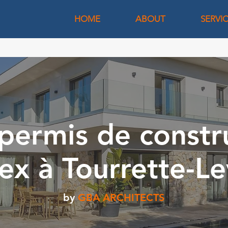
HOME
ABOUT
SERVI
permis de constr
lex à Tourrette-L
by
GBA ARCHITECTS