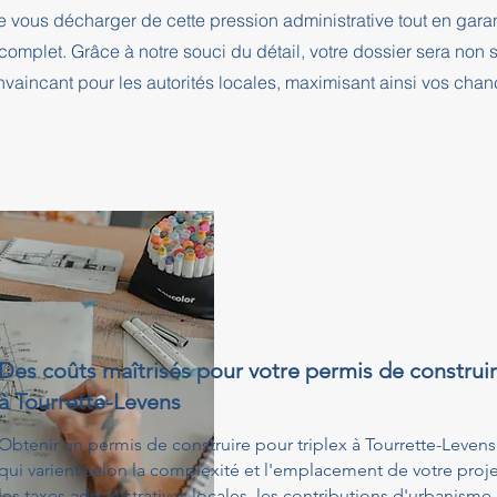
e vous décharger de cette pression administrative tout en ga
complet. Grâce à notre souci du détail, votre dossier sera no
nvaincant pour les autorités locales, maximisant ainsi vos cha
Des coûts maîtrisés pour votre permis de construir
à Tourrette-Levens
Obtenir un permis de construire pour triplex à Tourrette-Levens
qui varient selon la complexité et l'emplacement de votre proj
les taxes administratives locales, les contributions d'urbanisme