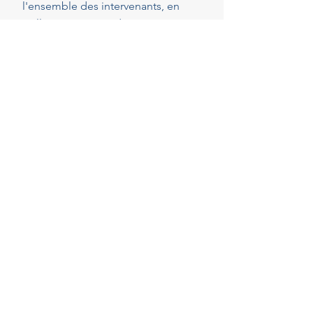
l'ensemble des intervenants, en
veillant au respect de vos attentes,
de votre budget et des délais
convenus. Cette présence
constante vous permet de réaliser
vos projets en toute sérénité.
40
Années d'experience