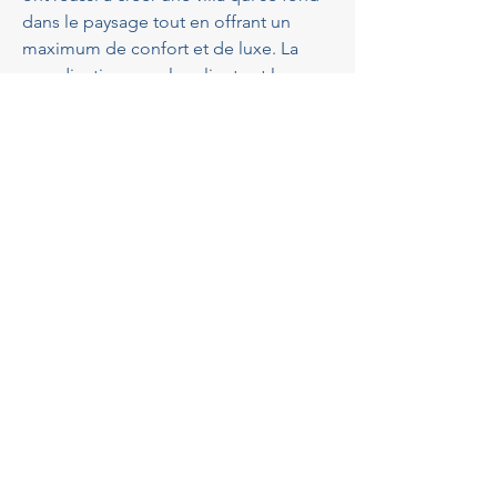
dans le paysage tout en offrant un 
maximum de confort et de luxe. La 
coordination avec les clients et la 
capacité à traduire leurs rêves en 
structures tangibles sont au cœur de 
chaque réussite de l'agence. Pour plus 
d'exemples, visitez 
leur site
.
La coopération avec un 
architecte
La 
coopération
 avec un 
architecte villa 
près de Breil-sur-Roya
 comme 
GBA 
Architectes
 est essentielle pour 
garantir le succès du projet. Cette 
collaboration commence dès les 
premières étapes de la conception, 
avec des réunions préparatoires pour 
définir les besoins et les attentes. Une 