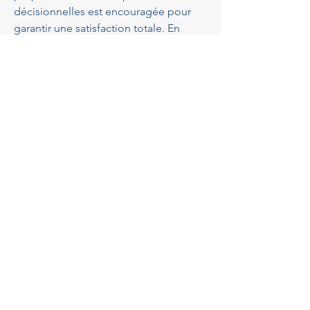
décisionnelles est encouragée pour 
garantir une satisfaction totale. En 
collaboration avec un partenaire 
comme GBA Architectes, chaque 
projet se transforme en une aventure 
enrichissante.
Quel budget prévoir pour 
construire une villa avec un 
architecte près de le Cannet ?
Anticiper le coût de construction 
d’une 
villa près de le Cannet
 nécessite 
une planification minutieuse. Le 
budget inclut les honoraires de 
l'architecte, les coûts des matériaux et 
ceux liés au chantier. Travailler avec un 
professionnel permet également 
d’optimiser ce budget en évitant les 