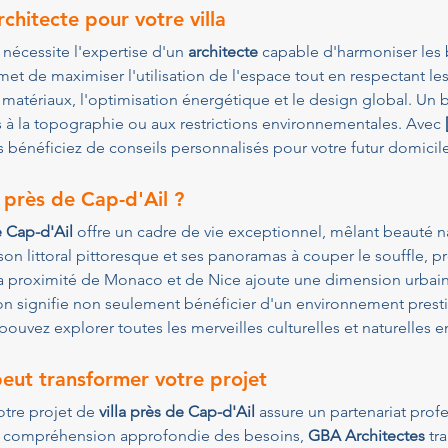
chitecte pour votre villa
 nécessite l'expertise d'un 
architecte
 capable d'harmoniser les 
met de maximiser l'utilisation de l'espace tout en respectant le
s matériaux, l'optimisation énergétique et le design global. Un 
és à la topographie ou aux restrictions environnementales. Avec 
s bénéficiez de conseils personnalisés pour votre futur domicile
a près de Cap-d'Ail ?
e Cap-d'Ail
 offre un cadre de vie exceptionnel, mêlant beauté nat
son littoral pittoresque et ses panoramas à couper le souffle, p
. La proximité de Monaco et de Nice ajoute une dimension urbain
on signifie non seulement bénéficier d'un environnement presti
 pouvez explorer toutes les merveilles culturelles et naturelles 
ut transformer votre projet
otre projet de 
villa près de Cap-d'Ail
 assure un partenariat profe
ne compréhension approfondie des besoins, 
GBA Architectes
 tr