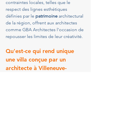
contraintes locales, telles que le 
respect des lignes esthétiques 
définies par le 
patrimoine
 architectural 
de la région, offrent aux architectes 
comme GBA Architectes l'occasion de 
repousser les limites de leur créativité.
Qu'est-ce qui rend unique 
une villa conçue par un 
architecte à Villeneuve-
Loubet ?
Une 
villa conçue par un architecte près 
de Villeneuve-Loubet
 est unique grâce 
à son 
design personnalisé
 et son 
intégration harmonieuse dans le 
paysage naturel. Chaque projet est 
une opportunité de jouer avec la 
lumière, les matériaux et les volumes 