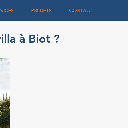
RVICES
PROJETS
CONTACT
lla à Biot ?