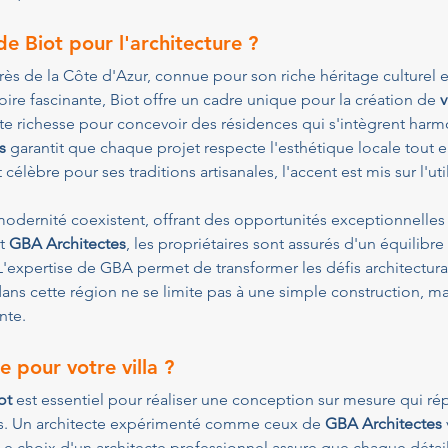
 de Biot pour l'architecture ?
près de la Côte d'Azur, connue pour son riche héritage culturel 
ire fascinante, Biot offre un cadre unique pour la création de 
v
tte richesse pour concevoir des résidences qui s'intègrent ha
s
 garantit que chaque projet respecte l'esthétique locale tout 
lèbre pour ses traditions artisanales, l'accent est mis sur l'uti
a modernité coexistent, offrant des opportunités exceptionnelles 
t 
GBA Architectes
, les propriétaires sont assurés d'un équilibre 
'expertise de GBA permet de transformer les défis architectura
ans cette région ne se limite pas à une simple construction, ma
nte. 
e pour votre villa ?
ot
 est essentiel pour réaliser une conception sur mesure qui ré
ales. Un architecte expérimenté comme ceux de 
GBA Architectes
n. Le choix d'un architecte professionnel assure que chaque détai