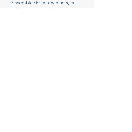
l'ensemble des intervenants, en
veillant au respect de vos attentes,
de votre budget et des délais
convenus. Cette présence
constante vous permet de réaliser
vos projets en toute sérénité.
40
Années d'experience