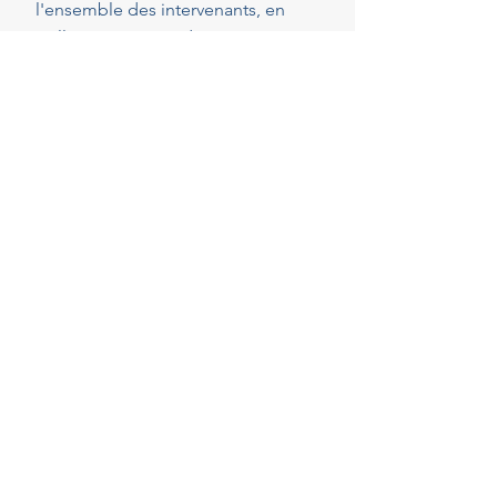
l'ensemble des intervenants, en
veillant au respect de vos attentes,
de votre budget et des délais
convenus. Cette présence
constante vous permet de réaliser
vos projets en toute sérénité.
40
Années d'experience