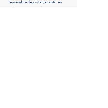
l'ensemble des intervenants, en
veillant au respect de vos attentes,
de votre budget et des délais
convenus. Cette présence
constante vous permet de réaliser
vos projets en toute sérénité.
40
Années d'experience