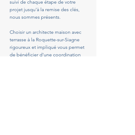
suivi de chaque étape de votre
projet jusqu'à la remise des clés,
nous sommes présents.
Choisir un architecte maison avec
terrasse à la Roquette-sur-Siagne
rigoureux et impliqué vous permet
de bénéficier d'une coordination
optimale de l'ensemble des
intervenants, en veillant au respect
de vos attentes, de votre budget et
des délais convenus. Cette
présence constante vous permet de
réaliser vos projets en toute
sérénité.