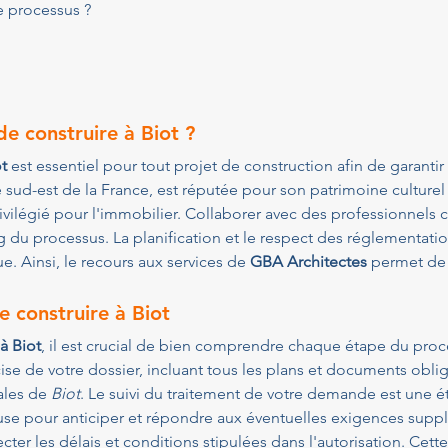
e processus ?
e construire à Biot ?
t
 est essentiel pour tout projet de construction afin de garanti
le sud-est de la France, est réputée pour son patrimoine culture
privilégié pour l'immobilier. Collaborer avec des professionnel
u processus. La planification et le respect des réglementati
e. Ainsi, le recours aux services de 
GBA Architectes
 permet de 
 construire à Biot
à Biot
, il est crucial de bien comprendre chaque étape du proce
se de votre dossier, incluant tous les plans et documents obligat
ales de 
Biot
. Le suivi du traitement de votre demande est une é
euse pour anticiper et répondre aux éventuelles exigences suppl
ecter les délais et conditions stipulées dans l'autorisation. Ce