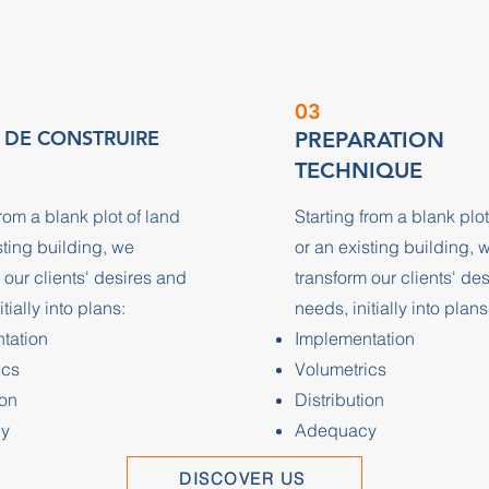
03
 DE CONSTRUIRE
PREPARATION
TECHNIQUE
from a blank plot of land
Starting from a blank plot
sting building, we
or an existing building, 
 our clients' desires and
transform our clients' de
tially into plans:
needs, initially into plans
tation
Implementation
ics
Volumetrics
ion
Distribution
y
Adequacy
DISCOVER US