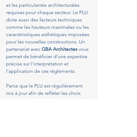
et les particularités architecturales 
requises pour chaque secteur. Le PLU 
dicte aussi des facteurs techniques 
comme les hauteurs maximales ou les 
caractéristiques esthétiques imposées 
pour les nouvelles constructions. Un 
partenariat avec 
GBA Architectes
 vous 
permet de bénéficier d'une expertise 
précise sur l'interprétation et 
l'application de ces règlements.
Parce que le PLU est régulièrement 
mis à jour afin de refléter les choix 
stratégiques de développement de la 
commune, il importe de consulter les 
dernières versions avant de 
commencer votre projet. 
GBA 
Architectes
 veille à maintenir ses 