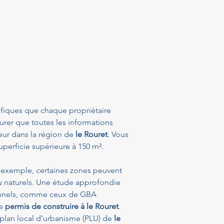
ifiques que chaque propriétaire 
urer que toutes les informations 
eur dans la région de 
le Rouret
. Vous 
uperficie supérieure à 150 m². 
r exemple, certaines zones peuvent 
ou naturels. Une étude approfondie 
ionnels, comme ceux de GBA 
e 
permis de construire à le Rouret
.
plan local d’urbanisme (PLU) de 
le 