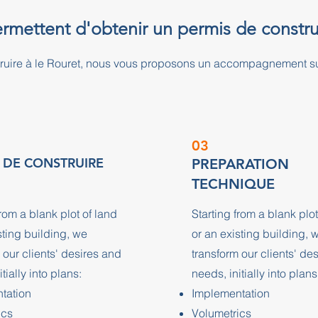
ermettent d'obtenir un permis de constru
truire à le Rouret, nous vous proposons un accompagnement s
03
 DE CONSTRUIRE
PREPARATION
TECHNIQUE
from a blank plot of land
Starting from a blank plot
sting building, we
or an existing building, 
 our clients' desires and
transform our clients' de
tially into plans:
needs, initially into plans
tation
Implementation
ics
Volumetrics