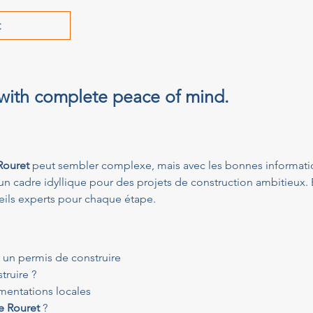
t
 with complete peace of mind.
Rouret
 peut sembler complexe, mais avec les bonnes informatio
 un cadre idyllique pour des projets de construction ambitieux. E
eils experts pour chaque étape.
r un permis de construire
truire ?
ementations locales
le Rouret
 ?