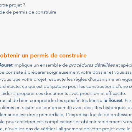
tre projet ?
ande de permis de construire
 obtenir un permis de construire
Rouret
 implique un ensemble de 
procédures détaillées
 et spéc
ape consiste à préparer soigneusement votre dossier et vous ass
-vous que votre projet respecte les règles d'urbanisme en vigu
rchitecte, ce qui est obligatoire pour les constructions d'une s
 aider à préparer ces documents avec précision et efficacité.
crucial de bien comprendre les spécificités liées à 
le Rouret
. Pa
culières en raison de leur proximité avec des sites historiques 
 demande est donc primordiale. L'expertise locale de profess
ble pour anticiper ces complications et obtenir rapidement votr
n'oubliez pas de vérifier l'alignement de votre projet avec le 