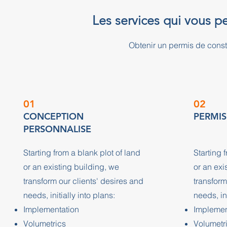
Les services qui vous p
Obtenir un permis de cons
01
02
CONCEPTION
PERMIS
PERSONNALISE
Starting from a blank plot of land
Starting 
or an existing building, we
or an exi
transform our clients' desires and
transform
needs, initially into plans:
needs, ini
Implementation
Implemen
Volumetrics
Volumetr