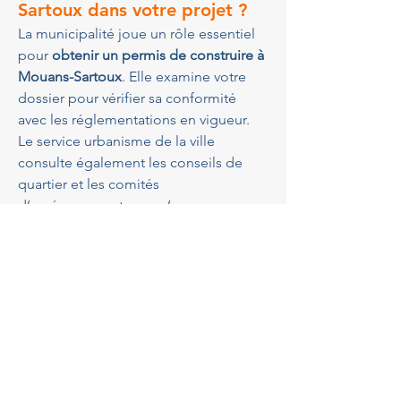
Sartoux dans votre projet ?
La municipalité joue un rôle essentiel 
pour 
obtenir un permis de construire à 
Mouans-Sartoux
. Elle examine votre 
dossier pour vérifier sa conformité 
avec les réglementations en vigueur. 
Le service urbanisme de la ville 
consulte également les conseils de 
quartier et les comités 
d’aménagement pour s’assurer que 
votre projet respecte l’harmonie 
esthétique locale. 
GBA Architectes
entretient de bonnes relations avec 
ces instances, facilitant ainsi 
l’approbation des projets qu’ils 
proposent. La compréhension des 
attentes de la municipalité et 
l'adaptation à ses exigences sont des 
aspects sur lesquels 
GBA Architectes