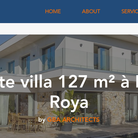
HOME
ABOUT
SERVI
te villa 127 m² à B
Roya
by
GBA ARCHITECTS