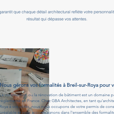
rantit que chaque détail architectural reflète votre personnali
résultat qui dépasse vos attentes.
Nous gérons vos formalités à Breil-sur-Roya pour 
La construction ou la rénovation de bâtiment est un domaine p
réglementé en France. Chez GBA Architectes, en tant qu'architect
Roya à vos côtés, nous nous occupons de votre permis de const
préalable et vous accompagnons dans l'ensemble des formalités 