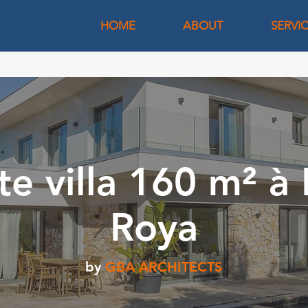
HOME
ABOUT
SERVI
te villa 160 m² à B
Roya
by
GBA ARCHITECTS