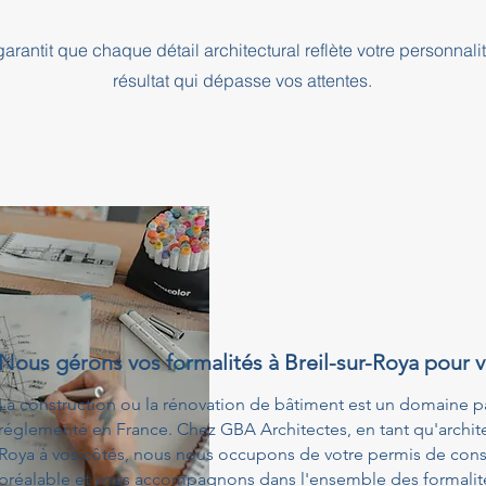
rantit que chaque détail architectural reflète votre personnali
résultat qui dépasse vos attentes.
Nous gérons vos formalités à Breil-sur-Roya pour 
La construction ou la rénovation de bâtiment est un domaine p
réglementé en France. Chez GBA Architectes, en tant qu'architect
Roya à vos côtés, nous nous occupons de votre permis de const
préalable et vous accompagnons dans l'ensemble des formalités 