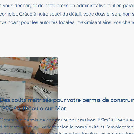
e vous décharger de cette pression administrative tout en ga
complet. Grâce à notre souci du détail, votre dossier sera no
nvaincant pour les autorités locales, maximisant ainsi vos cha
Des coûts maîtrisés pour votre permis de construi
190m² à Théoule-sur-Mer
Obtenir un permis de construire pour maison 190m² à Théoule-
différents coûts qui varient selon la complexité et l'emplacemen
comprennent les taxes administratives locales, les contribution