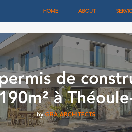
HOME
ABOUT
SERVI
permis de constr
190m² à Théoule
by
GBA ARCHITECTS