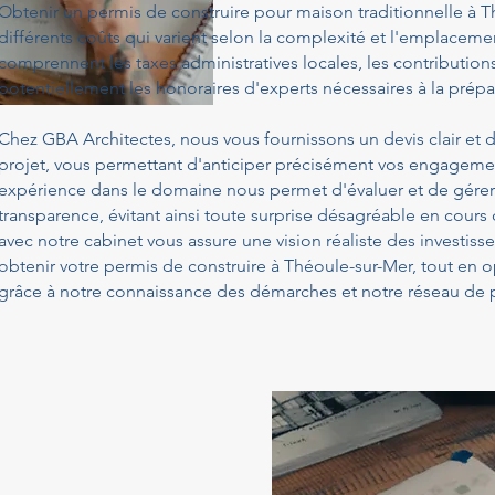
Obtenir un permis de construire pour maison traditionnelle à 
différents coûts qui varient selon la complexité et l'emplacemen
comprennent les taxes administratives locales, les contribution
potentiellement les honoraires d'experts nécessaires à la prépa
Chez GBA Architectes, nous vous fournissons un devis clair et d
projet, vous permettant d'anticiper précisément vos engagemen
expérience dans le domaine nous permet d'évaluer et de gérer
transparence, évitant ainsi toute surprise désagréable en cours
avec notre cabinet vous assure une vision réaliste des investis
obtenir votre permis de construire à Théoule-sur-Mer, tout en 
grâce à notre connaissance des démarches et notre réseau de p