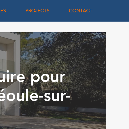
CES
PROJECTS
CONTACT
uire pour
éoule-sur-