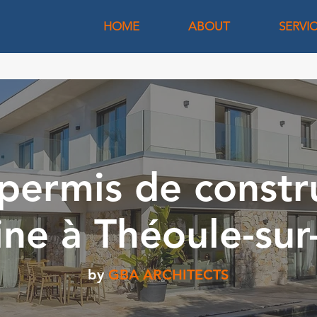
HOME
ABOUT
SERVI
permis de constr
ine à Théoule-su
by
GBA ARCHITECTS