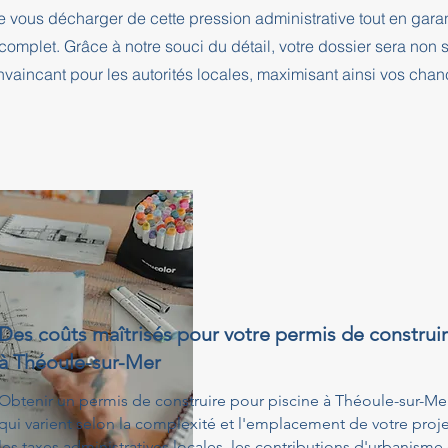
e vous décharger de cette pression administrative tout en ga
complet. Grâce à notre souci du détail, votre dossier sera no
nvaincant pour les autorités locales, maximisant ainsi vos cha
Des coûts maîtrisés pour votre permis de construir
à Théoule-sur-Mer
Obtenir un permis de construire pour piscine à Théoule-sur-Mer
qui varient selon la complexité et l'emplacement de votre proj
les taxes administratives locales, les contributions d'urbanisme