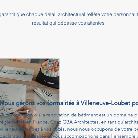
rantit que chaque détail architectural reflète votre personnali
résultat qui dépasse vos attentes.
Nous gérons vos formalités à Villeneuve-Loubet p
La construction ou la rénovation de bâtiment est un domaine p
réglementé en France. Chez GBA Architectes, en tant qu'architec
Villeneuve-Loubet à vos côtés, nous nous occupons de votre p
déclaration préalable et vous accompagnons dans l'ensemble de