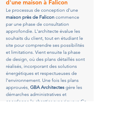
d'une maison à Falicon
Le processus de conception d'une 
maison près de Falicon
 commence 
par une phase de consultation 
approfondie. L'architecte évalue les 
souhaits du client, tout en étudiant le 
site pour comprendre ses possibilités 
et limitations. Vient ensuite la phase 
de design, où des plans détaillés sont 
réalisés, incorporant des solutions 
énergétiques et respectueuses de 
l'environnement. Une fois les plans 
approuvés, 
GBA Architectes
 gère les 
démarches administratives et 
coordonne le chantier avec rigueur. Ce 
processus assure que chaque aspect 
du projet est aligné avec les attentes 
du client et les exigences locales.