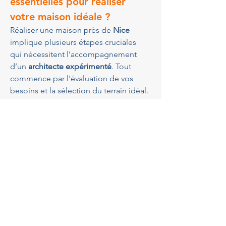
essentielles pour réaliser 
votre maison idéale ?
Réaliser une maison près de 
Nice
implique plusieurs étapes cruciales 
qui nécessitent l’accompagnement 
d’un 
architecte expérimenté
. Tout 
commence par l'évaluation de vos 
besoins et la sélection du terrain idéal. 
Ensuite, l'architecte conçoit un design 
qui incarne votre vision tout en tenant 
compte des contraintes locales. Les 
phases de planification et de 
demande de permis de construire 
suivent, où le soutien d'un cabinet tel 
que 
GBA Architectes
 se révèle 
indispensable. Une fois les 
autorisations obtenues, le chantier 
peut commencer, supervisé par 
l’architecte pour garantir que tout se 