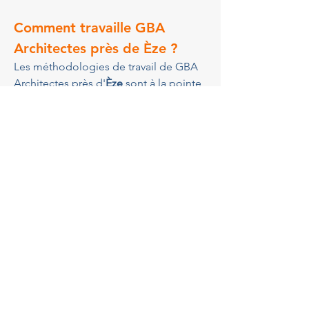
Comment travaille GBA 
Architectes près de 
Èze
 ?
Les méthodologies de travail de GBA 
Architectes près d'
Èze
 sont à la pointe 
de l'innovation et du respect de 
l'environnement. Chaque projet 
commence par une analyse 
approfondie du terrain, considérant 
les meilleures pratiques de 
construction durable. Leur équipe 
collabore étroitement avec les artisans 
locaux pour garantir une exécution 
fluide et de qualité. Vous pouvez 
explorer leurs méthodes et 
réalisations en visitant la page 
Services
de leur site. Cette approche intégrée 
et collaborative favorise une 