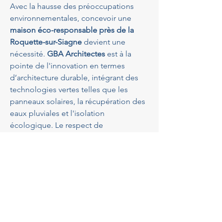
Avec la hausse des préoccupations 
environnementales, concevoir une 
maison éco-responsable près de la 
Roquette-sur-Siagne
 devient une 
nécessité. 
GBA Architectes
 est à la 
pointe de l'innovation en termes 
d’architecture durable, intégrant des 
technologies vertes telles que les 
panneaux solaires, la récupération des 
eaux pluviales et l'isolation 
écologique. Le respect de 
l’environnement est au cœur de 
chaque projet, assurant une empreinte 
carbone réduite tout en augmentant 
l’efficacité énergétique. Collaborer 
avec eux offre la garantie d’une 
construction moderne et 
respectueuse de son environnement 
naturel.