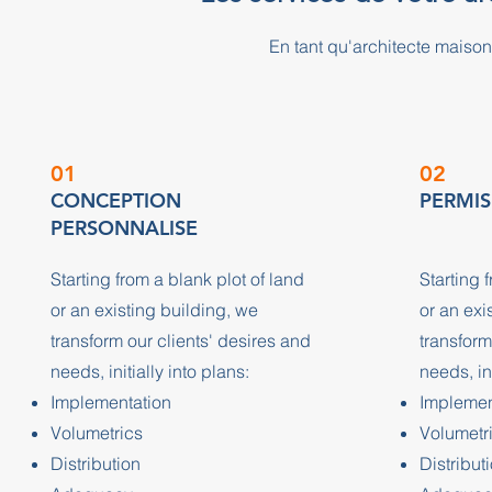
En tant qu'architecte maiso
01
02
CONCEPTION
PERMIS
PERSONNALISE
Starting from a blank plot of land
Starting 
or an existing building, we
or an exi
transform our clients' desires and
transform
needs, initially into plans:
needs, ini
Implementation
Implemen
Volumetrics
Volumetr
Distribution
Distribut