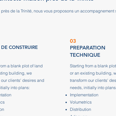
n près de la Trinité, nous vous proposons un accompagnement 
03
 DE CONSTRUIRE
PREPARATION
TECHNIQUE
from a blank plot of land
Starting from a blank plot
sting building, we
or an existing building, 
 our clients' desires and
transform our clients' de
tially into plans:
needs, initially into plans
tation
Implementation
ics
Volumetrics
ion
Distribution