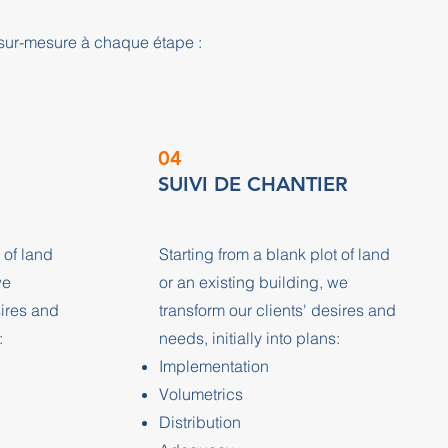
sur-mesure à chaque étape :
04
SUIVI DE CHANTIER
 of land
Starting from a blank plot of land
we
or an existing building, we
sires and
transform our clients' desires and
:
needs, initially into plans:
Implementation
Volumetrics
Distribution