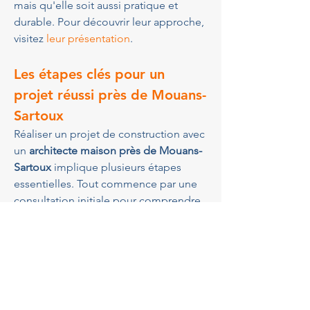
mais qu'elle soit aussi pratique et 
durable. Pour découvrir leur approche, 
visitez 
leur présentation
.
Les étapes clés pour un 
projet réussi près de Mouans-
Sartoux
Réaliser un projet de construction avec 
un 
architecte maison près de Mouans-
Sartoux
 implique plusieurs étapes 
essentielles. Tout commence par une 
consultation initiale pour comprendre 
vos besoins et vos aspirations. Ensuite, 
une analyse du site est menée pour 
évaluer le potentiel du terrain. Une fois 
ces étapes préliminaires terminées, 
des plans conceptuels détaillés sont 
élaborés pour capturer votre vision. 