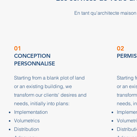
En tant qu'architecte mais
01
02
CONCEPTION
PERMIS
PERSONNALISE
Starting from a blank plot of land
Starting 
or an existing building, we
or an exi
transform our clients' desires and
transform
needs, initially into plans:
needs, ini
Implementation
Implemen
Volumetrics
Volumetr
Distribution
Distribut