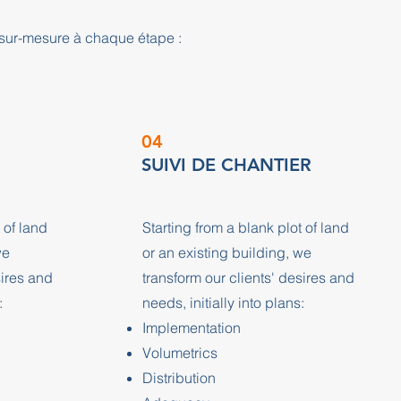
sur-mesure à chaque étape :
04
SUIVI DE CHANTIER
 of land
Starting from a blank plot of land
we
or an existing building, we
sires and
transform our clients' desires and
:
needs, initially into plans:
Implementation
Volumetrics
Distribution