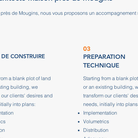
on près de Mougins, nous vous proposons un accompagnement 
03
 DE CONSTRUIRE
PREPARATION
TECHNIQUE
from a blank plot of land
Starting from a blank plot
sting building, we
or an existing building, 
 our clients' desires and
transform our clients' de
tially into plans:
needs, initially into plans
tation
Implementation
ics
Volumetrics
ion
Distribution