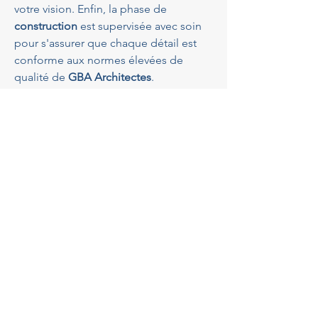
votre vision. Enfin, la phase de 
construction
 est supervisée avec soin 
pour s'assurer que chaque détail est 
conforme aux normes élevées de 
qualité de 
GBA Architectes
.
La durabilité : un aspect clé 
de la conception à Saint-
Laurent-du-Var
Dans une région aussi belle que 
Saint-
Laurent-du-Var
, il est crucial que la 
construction respecte l'environnement 
local. Un 
architecte maison près de 
Saint-Laurent-du-Var
 doit avoir une 
approche axée sur la 
durabilité
 pour 
minimiser l'impact écologique tout en 
maximisant l'efficacité énergétique. 
GBA Architectes
 s'engage à intégrer 