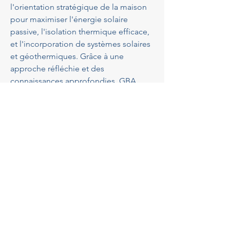
l'orientation stratégique de la maison 
pour maximiser l'énergie solaire 
passive, l'isolation thermique efficace, 
et l'incorporation de systèmes solaires 
et géothermiques. Grâce à une 
approche réfléchie et des 
connaissances approfondies, GBA 
Architectes aide à réduire votre 
empreinte carbone tout en diminuant 
vos coûts énergétiques. Leur expertise 
vous guide vers une maison plus 
durable et respectueuse de 
l'environnement, tout en profitant des 
ressources naturelles splendides 
offertes par Vence.
Comprendre les 
réglementations locales à 