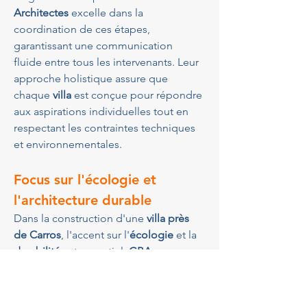
Architectes
 excelle dans la 
coordination de ces étapes, 
garantissant une communication 
fluide entre tous les intervenants. Leur 
approche holistique assure que 
chaque 
villa
 est conçue pour répondre 
aux aspirations individuelles tout en 
respectant les contraintes techniques 
et environnementales.
Focus sur l'écologie et 
l'architecture durable
Dans la construction d'une 
villa près 
de Carros
, l'accent sur l'
écologie
 et la 
durabilité
 est essentiel. 
GBA 
Architectes
 est en première ligne dans 
l'intégration de solutions écologiques 
innovantes, minimisant ainsi l'impact 