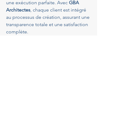
une exécution parfaite. Avec 
GBA 
Architectes
, chaque client est intégré 
au processus de création, assurant une 
transparence totale et une satisfaction 
complète.
Quelles sont les tendances 
architecturales actuelles à 
Contes ?
Le style architectural de 
Contes
 est en 
constante évolution, alliant tradition et 
modernité. Les 
architectes villa près 
de Contes
 sont souvent inspirés par le 
style provençal, tout en y intégrant des 
éléments contemporains comme les 
grandes baies vitrées et les espaces 
ouverts. Les maisons éco-
responsables, utilisant des 