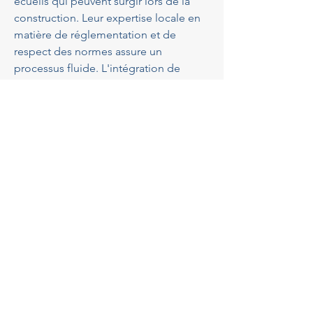
écueils qui peuvent surgir lors de la 
construction. Leur expertise locale en 
matière de réglementation et de 
respect des normes assure un 
processus fluide. L'intégration de 
votre villa dans le paysage pittoresque 
de la région passe par une conception 
soignée et respectueuse de 
l'environnement. Un architecte 
spécialisé garantit aussi que tous les 
aspects techniques sont conformes 
aux exigences modernes. Faites 
confiance à 
GBA Architectes
 pour 
réaliser un projet qui dépasse vos 
attentes.
Quels sont les services 
proposés par GBA 