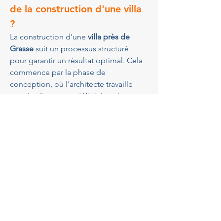
de la construction d'une villa 
?
La construction d'une 
villa près de 
Grasse
 suit un processus structuré 
pour garantir un résultat optimal. Cela 
commence par la phase de 
conception, où l'architecte travaille 
avec le client pour définir les plans et 
le design. La préparation du site, la 
gestion des permis et l'organisation 
des équipes de construction suivent, 
assurant ainsi la bonne préparation du 
projet. La construction est 
minutieusement surveillée pour 
s'assurer que chaque détail 
correspond aux plans approuvés. 
Finalement, le projet se termine par 
une inspection minutieuse et une 