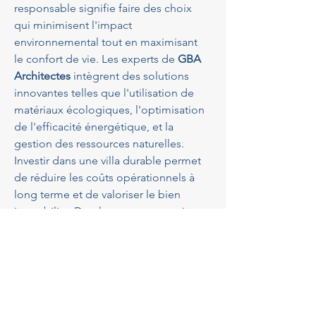
responsable signifie faire des choix 
qui minimisent l'impact 
environnemental tout en maximisant 
le confort de vie. Les experts de 
GBA 
Architectes
 intègrent des solutions 
innovantes telles que l'utilisation de 
matériaux écologiques, l'optimisation 
de l'efficacité énergétique, et la 
gestion des ressources naturelles. 
Investir dans une villa durable permet 
de réduire les coûts opérationnels à 
long terme et de valoriser le bien 
immobilier. De plus, une conception 
respectueuse de l’environnement est 
souvent synonyme de meilleure 
qualité de vie, alliant modernité et 
respect de la nature.
Avis de nos clients sur GBA 