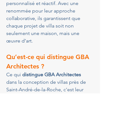
personnalisé et réactif. Avec une 
renommée pour leur approche 
collaborative, ils garantissent que 
chaque projet de villa soit non 
seulement une maison, mais une 
œuvre d’art.
Qu’est-ce qui distingue GBA 
Architectes ?
Ce qui 
distingue GBA Architectes
dans la conception de villas près de 
Saint-André-de-la-Roche, c'est leur 
engagement inébranlable envers 
l'excellence et l'innovation. Ils 
adoptent une approche sur mesure 
pour chaque projet, garantissant que 
chaque villa est unique et parfaitement 
adaptée à son environnement. 
GBA 