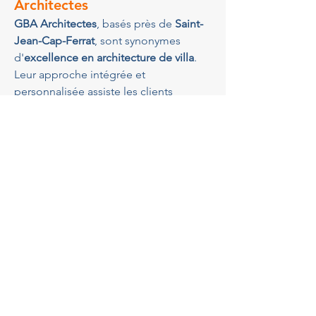
Architectes
GBA Architectes
, basés près de 
Saint-
Jean-Cap-Ferrat
, sont synonymes 
d'
excellence en architecture de villa
. 
Leur approche intégrée et 
personnalisée assiste les clients 
depuis la planification jusqu'à la 
construction, assurant un résultat à la 
hauteur des plus hautes exigences. 
Leur 
expertise couvre un large éventail
de styles architecturaux, des designs 
modernes aux styles plus classiques, 
toujours avec une attention 
particulière portée aux détails et à 
l'harmonie. Les architectes chez GBA 
comprennent bien l'importance de 
s'adapter aux attentes spécifiques de 
leurs clients, tout en respectant les 
caractéristiques uniques
 de 
Saint-Jean-