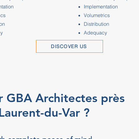
tation
Implementation
ics
Volumetrics
ion
Distribution
y
Adequacy
DISCOVER US
r GBA Architectes près
Laurent-du-Var ?