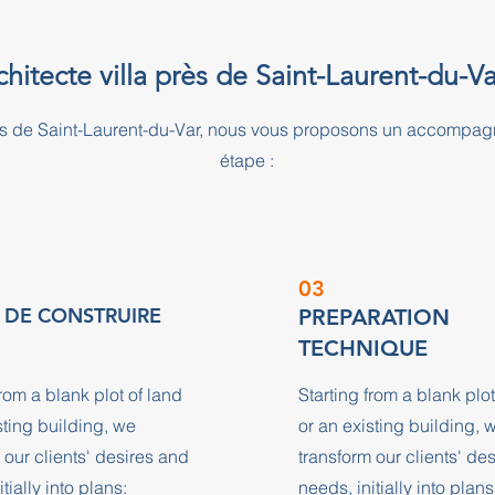
chitecte villa près de Saint-Laurent-du-Va
 près de Saint-Laurent-du-Var, nous vous proposons un accomp
étape :
03
 DE CONSTRUIRE
PREPARATION
TECHNIQUE
from a blank plot of land
Starting from a blank plot
sting building, we
or an existing building, 
 our clients' desires and
transform our clients' de
tially into plans:
needs, initially into plans