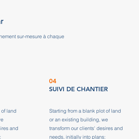
r
agnement sur-mesure à chaque
04
SUIVI DE CHANTIER
 of land
Starting from a blank plot of land
we
or an existing building, we
sires and
transform our clients' desires and
:
needs, initially into plans: