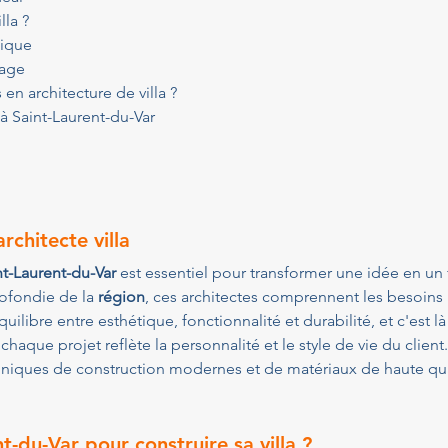
lla ?
nique
sage
en architecture de villa ?
 à Saint-Laurent-du-Var
rchitecte villa
int-Laurent-du-Var
 est essentiel pour transformer une idée en un
ofondie de la 
région
, ces architectes comprennent les besoins 
uilibre entre esthétique, fonctionnalité et durabilité, et c'est 
aque projet reflète la personnalité et le style de vie du client
niques de construction modernes et de matériaux de haute quali
t-du-Var pour construire sa villa ?