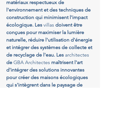
matériaux respectueux de 
l'environnement et des techniques de 
construction qui minimisent l'impact 
écologique. Les 
villas
 doivent être 
conçues pour maximiser la lumière 
naturelle, réduire l'utilisation d'énergie 
et intégrer des systèmes de collecte et 
de recyclage de l'eau. Les 
architectes
de 
GBA Architectes
 maîtrisent l'art 
d'intégrer des solutions innovantes 
pour créer des maisons écologiques 
qui s'intègrent dans le paysage de 
Tourrette-Levens**. Cet engagement 
envers la durabilité permet aux 
propriétaires de villas de profiter de 
leur cadre de vie tout en préservant les 
beautés naturelles environnantes pour 
les générations futures.